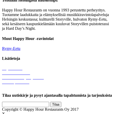
Tehdään Helsingistä hauskempi!
Happy Hour Restaurants on vuonna 1993 perustettu perheyritys.
Tuotamme laadukkaita ja elämyksellisiä musiikkiravintolapalveluja
Helsingin keskustassa; kultturelli Storyville, hulvaton Rymy-Eetu,
sekä kesäiseen kaupunkielämään kuuluvat Storyvillen puistoterassi
ja Hard Day’s Night.
Muut Happy Hour -ravintolat
Rymy-Eetu
Lisätietoja
Löytötavarat
Tule meille töihin
Hallinnolliset yhteystiedot
Lähetä palautetta
Rekisteriseloste
Tilaa uutiskirje ja pysyt ajantasalla tapahtumista ja tarjouksista
Copyright © Happy Hour Restaurants Oy 2017
X