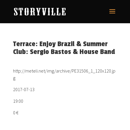
Terrace: Enjoy Brazil & Summer
Club: Sergio Bastos & House Band
http://meteli.net/img/archive/PE31506_1_120x120.jp
g
2017-07-13
19:00
0 €