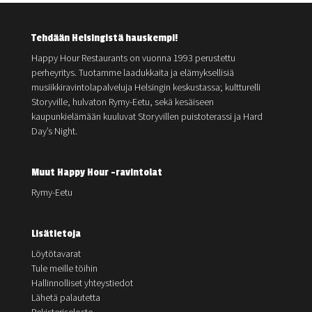
Tehdään Helsingistä hauskempi!
Happy Hour Restaurants on vuonna 1993 perustettu
perheyritys. Tuotamme laadukkaita ja elämyksellisiä
musiikkiravintolapalveluja Helsingin keskustassa; kultturelli
Storyville, hulvaton Rymy-Eetu, sekä kesäiseen
kaupunkielämään kuuluvat Storyvillen puistoterassi ja Hard
Day’s Night.
Muut Happy Hour -ravintolat
Rymy-Eetu
Lisätietoja
Löytötavarat
Tule meille töihin
Hallinnolliset yhteystiedot
Lähetä palautetta