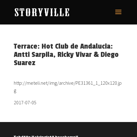
Terrace: Hot Club de Andalucia:
Antti Sarpila, Ricky Vivar & Diego
Suarez
http://meteli.net/img/archive/PE31361_1_120x120.jp
g
2017-07-05