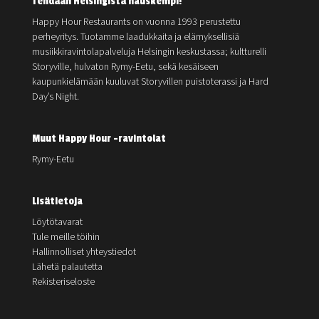
Tehdään Helsingistä hauskempi!
Happy Hour Restaurants on vuonna 1993 perustettu
perheyritys. Tuotamme laadukkaita ja elämyksellisiä
musiikkiravintolapalveluja Helsingin keskustassa; kultturelli
Storyville, hulvaton Rymy-Eetu, sekä kesäiseen
kaupunkielämään kuuluvat Storyvillen puistoterassi ja Hard
Day’s Night.
Muut Happy Hour -ravintolat
Rymy-Eetu
Lisätietoja
Löytötavarat
Tule meille töihin
Hallinnolliset yhteystiedot
Lähetä palautetta
Rekisteriseloste