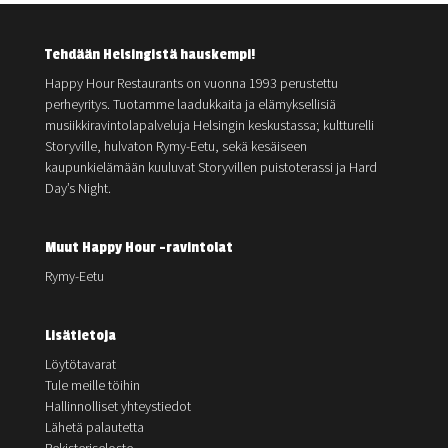
Tehdään Helsingistä hauskempi!
Happy Hour Restaurants on vuonna 1993 perustettu
perheyritys. Tuotamme laadukkaita ja elämyksellisiä
musiikkiravintolapalveluja Helsingin keskustassa; kultturelli
Storyville, hulvaton Rymy-Eetu, sekä kesäiseen
kaupunkielämään kuuluvat Storyvillen puistoterassi ja Hard
Day’s Night.
Muut Happy Hour -ravintolat
Rymy-Eetu
Lisätietoja
Löytötavarat
Tule meille töihin
Hallinnolliset yhteystiedot
Lähetä palautetta