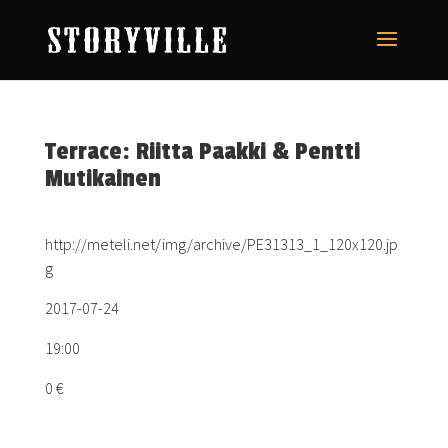
Terrace: Riitta Paakki & Pentti
Mutikainen
http://meteli.net/img/archive/PE31313_1_120x120.jp
g
2017-07-24
19:00
0 €