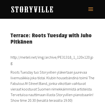
Terrace: Roots Tuesday with Juho
Pitkänen
http://meteli.net/img/archive/PE31318_1_120x120.jp
g
Roots Tuesday tuo Storyvillen yläkertaan juurevaa
livemusiikkia joka tiistai. Klubin housebändinä toimii The
Fabulous M-Street Band, jonka viikottain vaihtuvat
vieraat koostuvat Suomen nimekkäimmistä artisteista.
Tervetuloa nauttimaan illasta Storyvillen pianobaariin!
Show time 20.30 (kesällä terassilla 19.00)