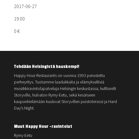
2017-06-27
19:00
0 €
Tehdään Helsingistä hauskempi!
Happy Hour Restaurants on vuonna 1993 perustettu
perheyritys. Tuotamme laadukkaita ja elämyksellisiä
musiikkiravintolapalveluja Helsingin keskustassa; kultturelli
Storyville, hulvaton Rymy-Eetu, sekä kesäiseen
kaupunkielämään kuuluvat Storyvillen puistoterassi ja Hard
Day’s Night.
Muut Happy Hour -ravintolat
Rymy-Eetu