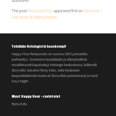
sisätiloihin.
The post
Tessa Virta Duo
appeared first on
Storyville –
Live music & happy people
.
Tehdään Helsingistä hauskempi!
Happy Hour Restaurants on vuonna 1993 perustettu
perheyritys. Tuotamme laadukkaita ja elämyksellisiä
musiikkiravintolapalveluja Helsingin keskustassa; kultturelli
Storyville, hulvaton Rymy-Eetu, sekä kesäiseen
kaupunkielämään kuuluvat Storyvillen puistoterassi ja Hard
Day’s Night.
Muut Happy Hour -ravintolat
Rymy-Eetu