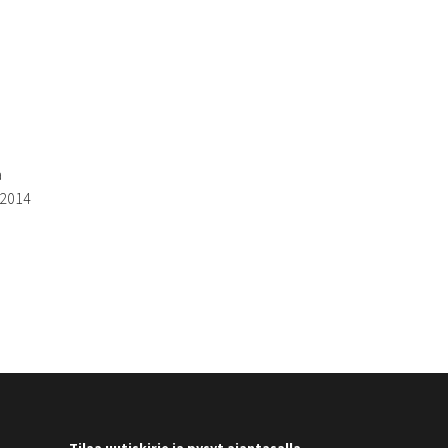
a
 2014
Tilaa uutiskirje ja pysyt ajantasalla