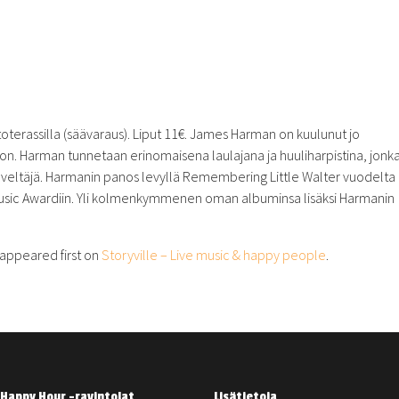
toterassilla (säävaraus). Liput 11€. James Harman on kuulunut jo
on. Harman tunnetaan erinomaisena laulajana ja huuliharpistina, jonk
a säveltäjä. Harmanin panos levyllä Remembering Little Walter vuodelta
sic Awardiin. Yli kolmenkymmenen oman albuminsa lisäksi Harmanin
appeared first on
Storyville – Live music & happy people
.
Happy Hour -ravintolat
Lisätietoja