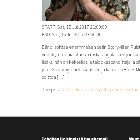
START: Sat, 15 Jul 2017 21:00:00
END: Sat, 15 Jul 2017 23:50:00
Bändi soittaa ensimmäisen setin Storyvillen Puis
vuosikymmeniä bluesin raskassarjalaisten joukko
lisäksi hän on kekseliäs ja taidokas sanoittaja j
johti Grammy-ehdokkuuteen ja kahteen Blues Mu
soittoa […]
The post
James Harman (USA) & Tomi Leino Trio
Tehdään Helsingistä hauskempi!
Muut 