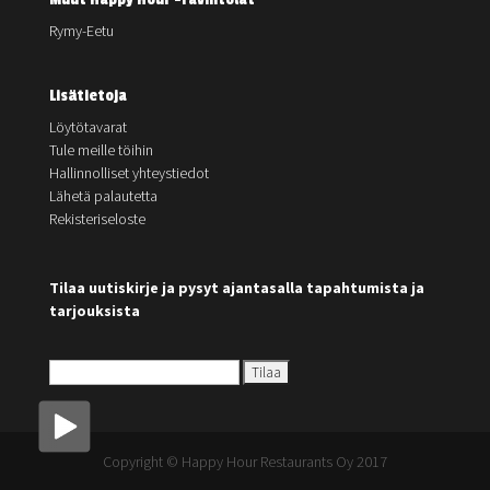
Rymy-Eetu
Lisätietoja
Löytötavarat
Tule meille töihin
Hallinnolliset yhteystiedot
Lähetä palautetta
Rekisteriseloste
Tilaa uutiskirje ja pysyt ajantasalla tapahtumista ja
tarjouksista
Copyright © Happy Hour Restaurants Oy 2017