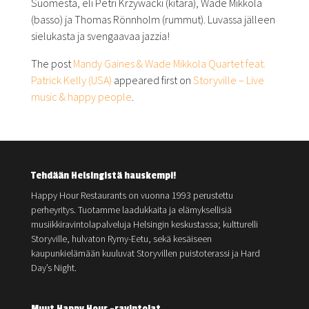
Suomesta, eli Petri Krzywacki (kitara), Wade Mikkola
(basso) ja Thomas Rönnholm (rummut). Luvassa jälleen
sielukasta ja svengaavaa jazzia!
The post
Mandy Gaines & Wade Mikkola Quartet feat.
Patrick Kelly (USA)
appeared first on
Storyville – Live
music & happy people
.
Tehdään Helsingistä hauskempi!
Happy Hour Restaurants on vuonna 1993 perustettu
perheyritys. Tuotamme laadukkaita ja elämyksellisiä
musiikkiravintolapalveluja Helsingin keskustassa; kultturelli
Storyville, hulvaton Rymy-Eetu, sekä kesäiseen
kaupunkielämään kuuluvat Storyvillen puistoterassi ja Hard
Day’s Night.
Muut Happy Hour -ravintolat