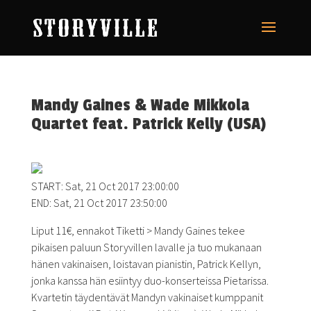
Mandy Gaines & Wade Mikkola
Quartet feat. Patrick Kelly (USA)
START: Sat, 21 Oct 2017 23:00:00
END: Sat, 21 Oct 2017 23:50:00
Liput 11€, ennakot Tiketti > Mandy Gaines tekee
pikaisen paluun Storyvillen lavalle ja tuo mukanaan
hänen vakinaisen, loistavan pianistin, Patrick Kellyn,
jonka kanssa hän esiintyy duo-konserteissa Pietarissa.
Kvartetin täydentävät Mandyn vakinaiset kumppanit